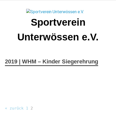
Zum
Inhalt
springen
Sportverein
Unterwössen e.V.
2019 | WHM – Kinder Siegerehrung
« zurück
1
2