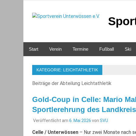
Zum
Inhalt
springen
Spor
Start
Verein
Termine
Fußball
Ski
KATEGORIE:
LEICHTATHLETIK
Beiträge der Abteilung Leichtathletik
Gold-Coup in Celle: Mario Ma
Sportlerehrung des Landkreis
Veröffentlicht am
6. Mai 2026
von
SVU
Celle / Unterwössen
– Nur zwei Monate nach se