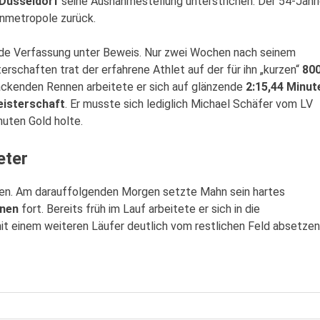
 Düsseldorf
seine Ausnahmestellung unterstrichen. Der 54-Jähr
inmetropole zurück.
nde Verfassung unter Beweis. Nur zwei Wochen nach seinem
rschaften trat der erfahrene Athlet auf der für ihn „kurzen“
800
ackenden Rennen arbeitete er sich auf glänzende
2:15,44 Minut
isterschaft
. Er musste sich lediglich Michael Schäfer vom LV
nuten Gold holte.
eter
rten. Am darauffolgenden Morgen setzte Mahn sein hartes
nen
fort. Bereits früh im Lauf arbeitete er sich in die
t einem weiteren Läufer deutlich vom restlichen Feld absetzen