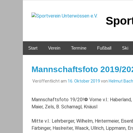
Zum
Inhalt
springen
Spor
Start
Verein
Termine
Fußball
Ski
Mannschaftsfoto 2019/20
Veröffentlicht am
16. Oktober 2019
von
Helmut Bac
Mannschaftsfoto 19/20!
⚽️
Vorne v.l.: Haberland, 
Maier, Zels, B. Scharnagl, Knäusl
Mitte v.l.: Lehrberger, Wilhelm, Hintermeier, Eise
Färbinger, Haslreiter, Waack, Ullrich, Lippmann, 