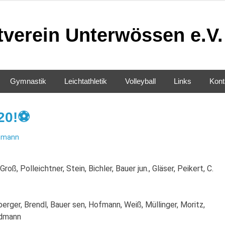
tverein Unterwössen e.V.
Gymnastik
Leichtathletik
Volleyball
Links
Kont
20!⚽️
hmann
Groß, Polleichtner, Stein, Bichler, Bauer jun., Gläser, Peikert, C.
nberger, Brendl, Bauer sen, Hofmann, Weiß, Müllinger, Moritz,
Erdmann