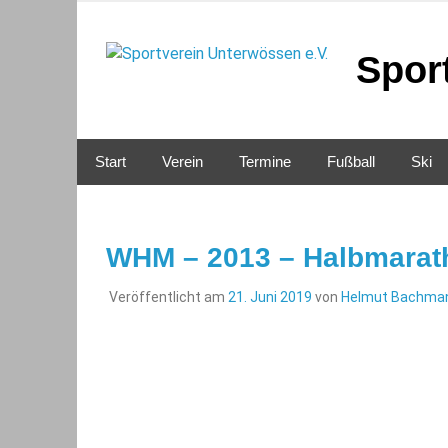
Zum
Inhalt
springen
Spor
Start
Verein
Termine
Fußball
Ski
WHM – 2013 – Halbmarath
Veröffentlicht am
21. Juni 2019
von
Helmut Bachma