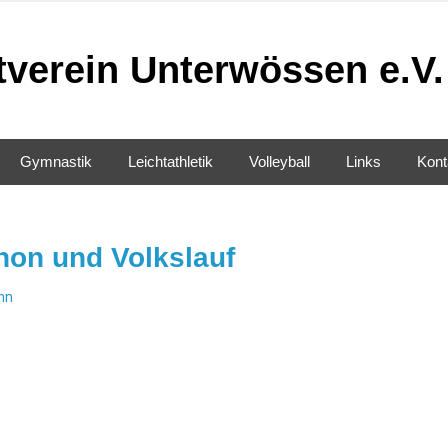
tverein Unterwössen e.V.
Gymnastik
Leichtathletik
Volleyball
Links
Kont
on und Volkslauf
nn