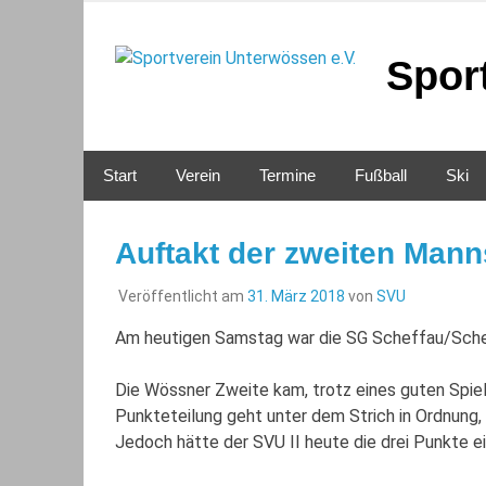
Zum
Inhalt
springen
Spor
Start
Verein
Termine
Fußball
Ski
Auftakt der zweiten Mann
Veröffentlicht am
31. März 2018
von
SVU
Am heutigen Samstag war die SG Scheffau/Schel
Die Wössner Zweite kam, trotz eines guten Spiels
Punkteteilung geht unter dem Strich in Ordnung,
Jedoch hätte der SVU II heute die drei Punkte ei