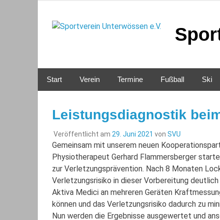
Zum
Inhalt
springen
Spor
Start
Verein
Termine
Fußball
Ski
Leistungsdiagnostik bei
Veröffentlicht am
29. Juni 2021
von
SVU
Gemeinsam mit unserem neuen Kooperationspartne
Physiotherapeut Gerhard Flammersberger starte
zur Verletzungsprävention. Nach 8 Monaten Loc
Verletzungsrisiko in dieser Vorbereitung deutli
Aktiva Medici an mehreren Geräten Kraftmessun
können und das Verletzungsrisiko dadurch zu min
Nun werden die Ergebnisse ausgewertet und ans