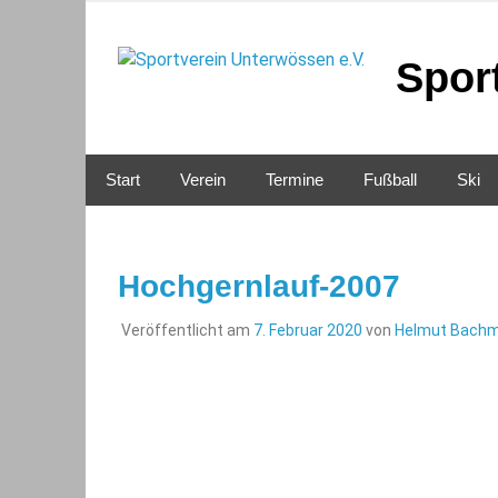
Zum
Inhalt
springen
Spor
Start
Verein
Termine
Fußball
Ski
Hochgernlauf-2007
Veröffentlicht am
7. Februar 2020
von
Helmut Bach